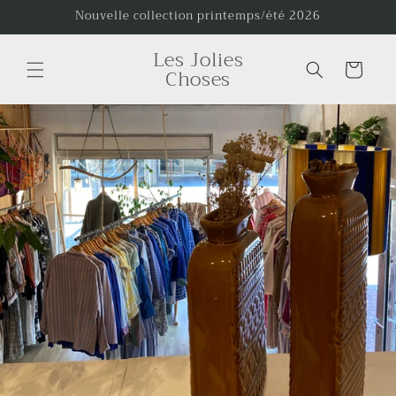
et
Nouvelle collection printemps/été 2026
passer
au
Les Jolies
contenu
Panier
Choses